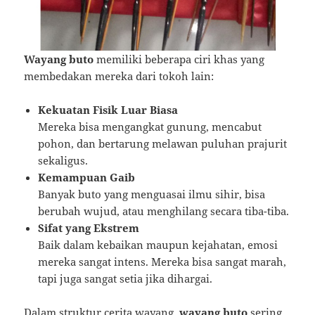
Wayang buto
memiliki beberapa ciri khas yang
membedakan mereka dari tokoh lain:
Kekuatan Fisik Luar Biasa
Mereka bisa mengangkat gunung, mencabut
pohon, dan bertarung melawan puluhan prajurit
sekaligus.
Kemampuan Gaib
Banyak buto yang menguasai ilmu sihir, bisa
berubah wujud, atau menghilang secara tiba-tiba.
Sifat yang Ekstrem
Baik dalam kebaikan maupun kejahatan, emosi
mereka sangat intens. Mereka bisa sangat marah,
tapi juga sangat setia jika dihargai.
Dalam struktur cerita wayang,
wayang buto
sering