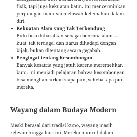
fisik, tapi juga kekuatan batin. Ini mencerminkan
perjuangan manusia melawan kelemahan dalam
diri.
Kekuatan Alam yang Tak Terbendung
Buto bisa diibaratkan sebagai bencana alam —
kuat, tak terduga, dan harus dihadapi dengan
bijak, bukan ditentang secara gegabah.
Pengingat tentang Kesombongan
Banyak kesatria yang jatuh karena meremehkan
buto. Ini menjadi pelajaran bahwa kesombongan
bisa menghancurkan siapa pun, sehebat apa pun
mereka.
Wayang dalam Budaya Modern
Meski berasal dari tradisi kuno, wayang masih
relevan hingga hari ini. Mereka muncul dalam