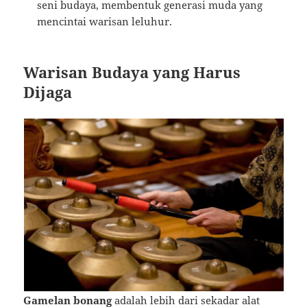
seni budaya, membentuk generasi muda yang
mencintai warisan leluhur.
Warisan Budaya yang Harus
Dijaga
Gamelan bonang
adalah lebih dari sekadar alat