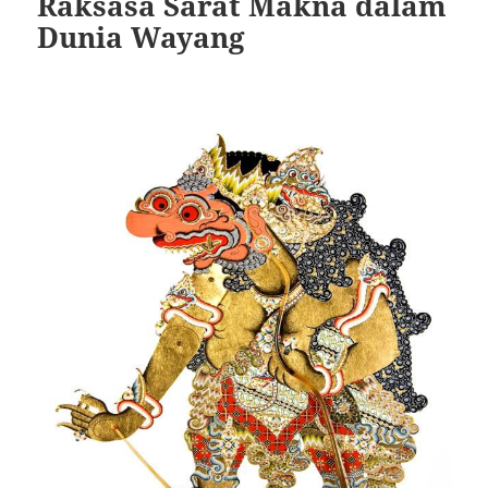
Raksasa Sarat Makna dalam
Dunia Wayang