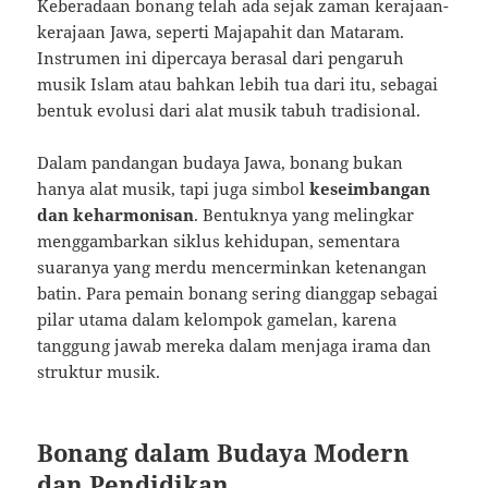
Keberadaan bonang telah ada sejak zaman kerajaan-
kerajaan Jawa, seperti Majapahit dan Mataram.
Instrumen ini dipercaya berasal dari pengaruh
musik Islam atau bahkan lebih tua dari itu, sebagai
bentuk evolusi dari alat musik tabuh tradisional.
Dalam pandangan budaya Jawa, bonang bukan
hanya alat musik, tapi juga simbol
keseimbangan
dan keharmonisan
. Bentuknya yang melingkar
menggambarkan siklus kehidupan, sementara
suaranya yang merdu mencerminkan ketenangan
batin. Para pemain bonang sering dianggap sebagai
pilar utama dalam kelompok gamelan, karena
tanggung jawab mereka dalam menjaga irama dan
struktur musik.
Bonang dalam Budaya Modern
dan Pendidikan