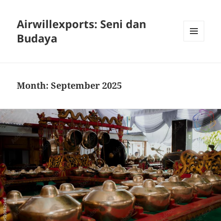
Airwillexports: Seni dan
Budaya
MENU
AND
WIDGETS
Month:
September 2025