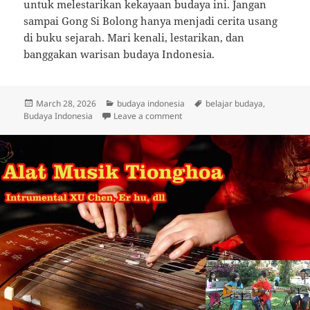
untuk melestarikan kekayaan budaya ini. Jangan
sampai Gong Si Bolong hanya menjadi cerita usang
di buku sejarah. Mari kenali, lestarikan, dan
banggakan warisan budaya Indonesia.
Posted
Categories
Tags
March 28, 2026
budaya indonesia
belajar budaya
,
on
on Gong Si Bolong: Warisan Bu
Budaya Indonesia
Leave a comment