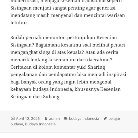
modernisasi, menjaga kesenian tradisional seperti
Sisingaan menjadi sangat penting agar generasi
mendatang masih mengenal dan mencintai warisan
leluhur.
Sudah pernah menonton pertunjukan Kesenian
Sisingaan? Bagaimana kesanmu saat melihat penari
mengangkat singa di atas kepala? Atau ada cerita
menarik tentang kesenian ini dari daerahmu?
Ceritakan di kolom komentar yuk! Sharing
pengalaman dan pendapatmu bisa menjadi inspirasi
bagi banyak orang yang ingin lebih mengenal
kekayaan budaya Indonesia, khususnya Kesenian
Sisingaan dari Subang.
Posted
Author
Categories
Tags
April 12, 2026
admin
budaya indonesia
belajar
on
budaya
,
Budaya Indonesia