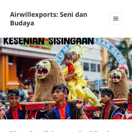
Airwillexports: Seni dan
Budaya
MENU
AND
WIDGETS