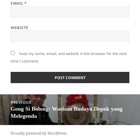
EMAIL
*
WEBSITE
Save my name, email, and website in this browser for the next
time I comment.
Post
PREVIOUS
navigation
Gong Si Bolong: Warisan Budaya Depok yang
Previous
Melegenda
post:
Proudly powered by WordPress