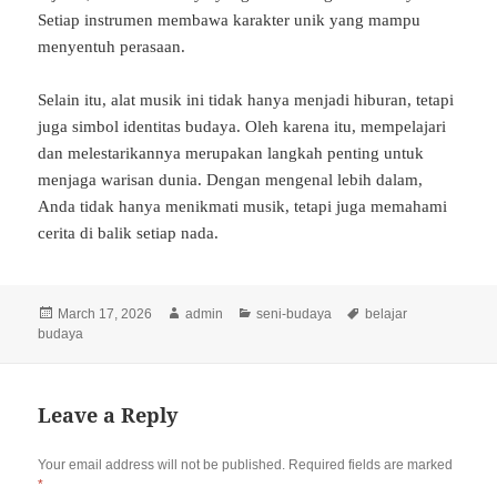
Setiap instrumen membawa karakter unik yang mampu
menyentuh perasaan.
Selain itu, alat musik ini tidak hanya menjadi hiburan, tetapi
juga simbol identitas budaya. Oleh karena itu, mempelajari
dan melestarikannya merupakan langkah penting untuk
menjaga warisan dunia. Dengan mengenal lebih dalam,
Anda tidak hanya menikmati musik, tetapi juga memahami
cerita di balik setiap nada.
Posted
Author
Categories
Tags
March 17, 2026
admin
seni-budaya
belajar
on
budaya
Leave a Reply
Your email address will not be published.
Required fields are marked
*