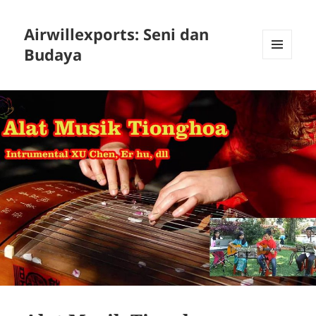
Airwillexports: Seni dan
Budaya
MENU
AND
WIDGETS