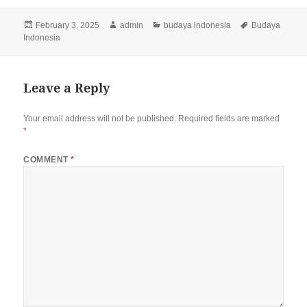
Posted
Author
Categories
Tags
February 3, 2025
admin
budaya indonesia
Budaya
on
Indonesia
Leave a Reply
Your email address will not be published.
Required fields are marked
*
COMMENT
*