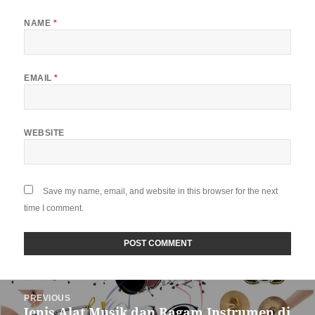
NAME
*
EMAIL
*
WEBSITE
Save my name, email, and website in this browser for the next
time I comment.
Post
PREVIOUS
navigation
Jenis Alat Musik dan Ragam Instrumen di
Previous