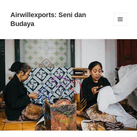
Airwillexports: Seni dan
Budaya
MENU
AND
WIDGETS