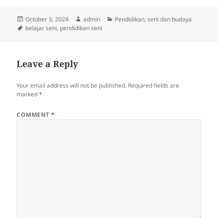
Posted
Author
Categories
October 3, 2024
admin
Pendidikan
,
seni dan budaya
on
Tags
belajar seni
,
pendidikan seni
Leave a Reply
Your email address will not be published.
Required fields are
marked
*
COMMENT
*