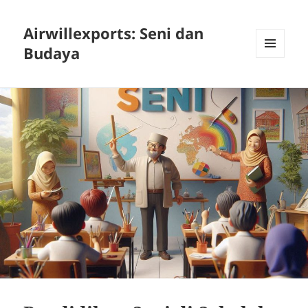
Airwillexports: Seni dan
Budaya
MENU
AND
WIDGETS