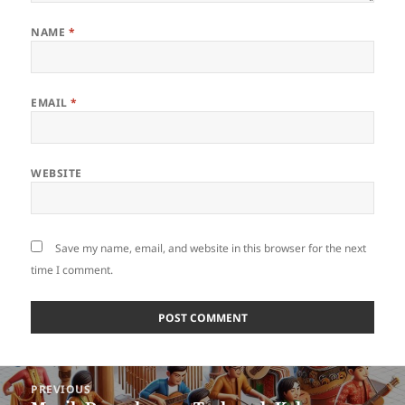
NAME
*
EMAIL
*
WEBSITE
Save my name, email, and website in this browser for the next
time I comment.
Post
PREVIOUS
navigation