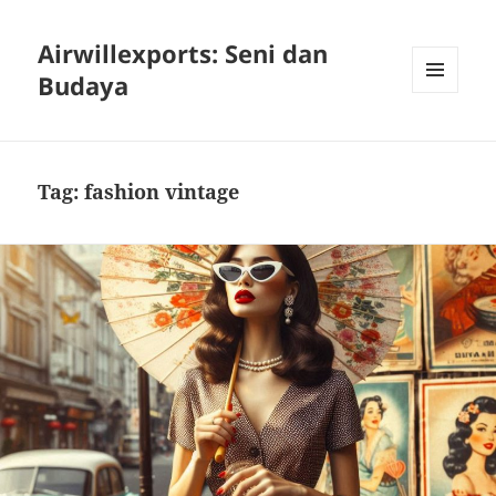
Airwillexports: Seni dan
Budaya
MENU
AND
WIDGETS
Tag:
fashion vintage