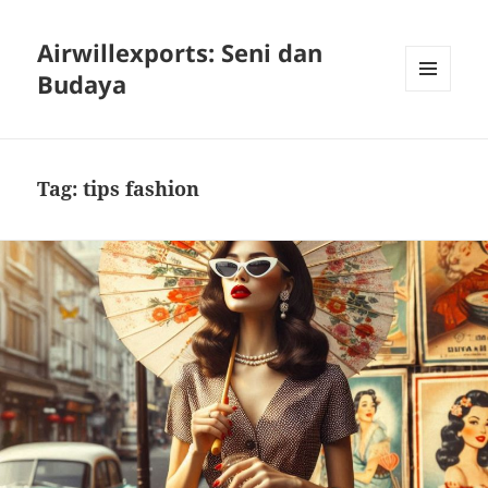
Airwillexports: Seni dan
Budaya
MENU
AND
WIDGETS
Tag:
tips fashion